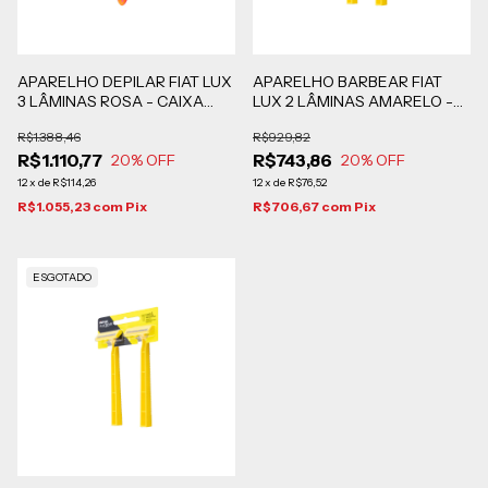
APARELHO DEPILAR FIAT LUX
APARELHO BARBEAR FIAT
3 LÂMINAS ROSA - CAIXA
LUX 2 LÂMINAS AMARELO -
COM 288 UNIDADES
288 BLISTERS DE 2 UN
R$1.388,46
R$929,82
R$1.110,77
R$743,86
20
% OFF
20
% OFF
12
x
de
R$114,26
12
x
de
R$76,52
R$1.055,23
com
Pix
R$706,67
com
Pix
ESGOTADO