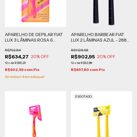
APARELHO DE DEPILAR FIAT
APARELHO BARBEAR FIAT
LUX 3 LÂMINAS ROSA 6
LUX 2 LÂMINAS AZUL - 288
CAIXAS COM 12 BLISTERS DE
BLISTERS DE 2 UN
R$792,84
R$1.128,68
2 UNIDADES
R$634,27
R$902,95
20
% OFF
20
% OFF
12
x
de
R$65,25
12
x
de
R$92,88
R$602,56
com
Pix
R$857,80
com
Pix
Só restam
4
em estoque!
ESGOTADO