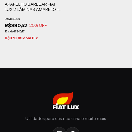
APARELHO BARBEAR FIAT
LUX 2 LÂMINAS AMARELO -
144 BLISTERS DE 2 UN
R$488,16
R$390,52
20
% OFF
12
x
de
R$40,17
R$370,99
com
Pix