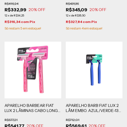
R$416,24
R$431,36
CADA
R$332,99
R$345,09
20
% OFF
20
% OFF
12
x
de
R$34,25
12
x
de
R$35,50
R$316,34
com
Pix
R$327,84
com
Pix
Só restam
5
em estoque!
Só restam
4
em estoque!
APARELHO BARBEAR FIAT
APARELHO BARB FIAT LUX 2
LUX 2 LÂMINAS CABO LONGO
LÂM EMBO. AZUL/VERDE-132
ROSA CAIXA COM 12
BLISTERS DE 2 UN
R$677,21
R$712,01
CARTELAS EM BLISTERS DE
R$541,77
R$569,61
24 UNIDADES CADA
20
% OFF
20
% OFF