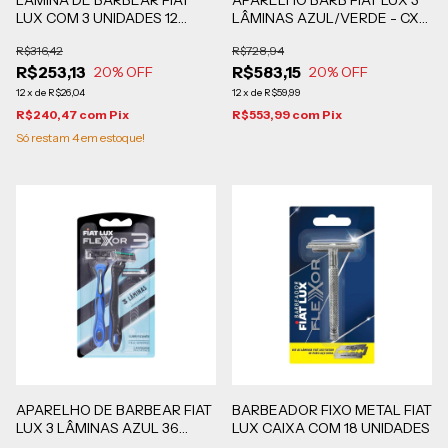
LÂMINA DE BARBEAR FIAT
APARELHO BARB FIAT LUX 3
LUX COM 3 UNIDADES 12
LÂMINAS AZUL/VERDE - CX
SACOS COM 12 CARTUCHOS
COM 144 UNIDADES
R$316,42
R$728,94
DE 3 UNIDADES
R$253,13
R$583,15
20
% OFF
20
% OFF
12
x
de
R$26,04
12
x
de
R$59,99
R$240,47
com
Pix
R$553,99
com
Pix
Só restam
4
em estoque!
APARELHO DE BARBEAR FIAT
BARBEADOR FIXO METAL FIAT
LUX 3 LÂMINAS AZUL 36
LUX CAIXA COM 18 UNIDADES
BLISTERS DE 2 UNIDADES