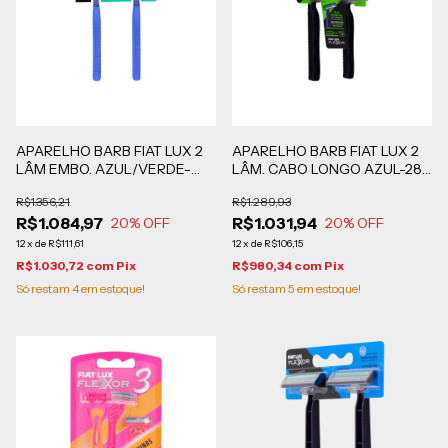
APARELHO BARB FIAT LUX 2
APARELHO BARB FIAT LUX 2
LÂM EMBO. AZUL/VERDE-
LÂM. CABO LONGO AZUL-288
264 BLISTERS DE 2 UN
BLISTERS DE 2 UN
R$1.356,21
R$1.289,93
R$1.084,97
R$1.031,94
20
% OFF
20
% OFF
12
x
de
R$111,61
12
x
de
R$106,15
R$1.030,72
com
Pix
R$980,34
com
Pix
Só restam
4
em estoque!
Só restam
5
em estoque!