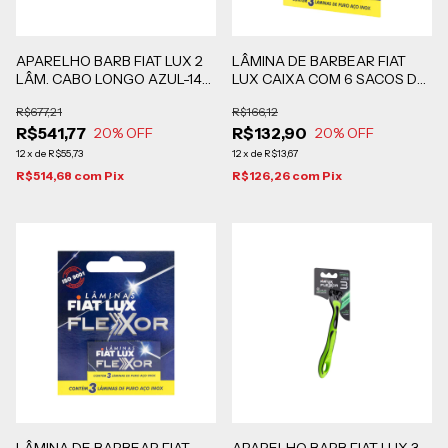
APARELHO BARB FIAT LUX 2
LÂMINA DE BARBEAR FIAT
LÂM. CABO LONGO AZUL-144
LUX CAIXA COM 6 SACOS DE
BLISTERS DE 2 UN
12 CARTUCHOS COM 3
R$677,21
R$166,12
UNIDADES
R$541,77
R$132,90
20
% OFF
20
% OFF
12
x
de
R$55,73
12
x
de
R$13,67
R$514,68
com
Pix
R$126,26
com
Pix