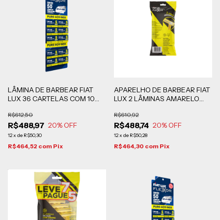
LÂMINA DE BARBEAR FIAT
APARELHO DE BARBEAR FIAT
LUX 36 CARTELAS COM 10
LUX 2 LÂMINAS AMARELO
CARTUCHOS DE 5 UNIDADES
CAIXA COM 80 PACOTES
R$612,50
R$610,92
COM 7 UNIDADES CADA
R$488,97
R$488,74
20
% OFF
20
% OFF
12
x
de
R$50,30
12
x
de
R$50,28
R$464,52
com
Pix
R$464,30
com
Pix