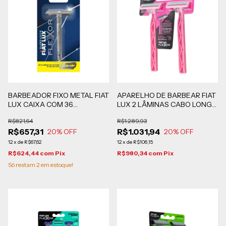
BARBEADOR FIXO METAL FIAT
APARELHO DE BARBEAR FIAT
LUX CAIXA COM 36
LUX 2 LÂMINAS CABO LONGO
UNIDADES
ROSA 24 CARTELAS COM 12
R$821,64
R$1.289,93
BLISTERS DE 2 UNIDADES
R$657,31
R$1.031,94
20
% OFF
20
% OFF
12
x
de
R$67,62
12
x
de
R$106,15
R$624,44
com
Pix
R$980,34
com
Pix
Só restam
2
em estoque!