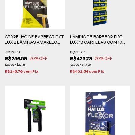
APARELHO DE BARBEAR FIAT
LÂMINA DE BARBEAR FIAT
LUX 2 LÂMINAS AMARELO
LUX 18 CARTELAS COM 10
CAIXA COM 40 PACOTES
CARTUCHOS DE 5 UNIDADES
R$320,73
R$529,67
COM 7 UNIDADES CADA
R$256,59
R$423,73
20
% OFF
20
% OFF
12
x
de
R$26,39
12
x
de
R$43,59
R$243,76
com
Pix
R$402,54
com
Pix