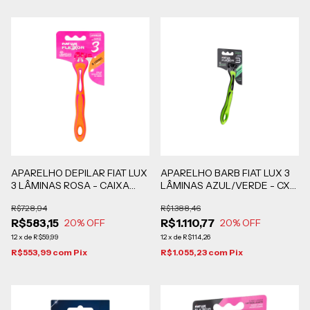
APARELHO DEPILAR FIAT LUX
APARELHO BARB FIAT LUX 3
3 LÂMINAS ROSA - CAIXA
LÂMINAS AZUL/VERDE - CX
COM 144 UNIDADES
COM 288 UNIDADES
R$728,94
R$1.388,46
R$583,15
R$1.110,77
20
% OFF
20
% OFF
12
x
de
R$59,99
12
x
de
R$114,26
R$553,99
com
Pix
R$1.055,23
com
Pix