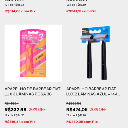
12
x
de
R$55,73
12
x
de
R$58,59
R$514,68
com
Pix
R$541,13
com
Pix
APARELHO DE BARBEAR FIAT
APARELHO BARBEAR FIAT
LUX 3 LÂMINAS ROSA 36
LUX 2 LÂMINAS AZUL - 144
BLISTERS DE 2 UNIDADES
BLISTERS DE 2 UN
R$416,24
R$592,56
CADA
R$332,99
R$474,05
20
% OFF
20
% OFF
12
x
de
R$34,25
12
x
de
R$48,76
R$316,34
com
Pix
R$450,35
com
Pix